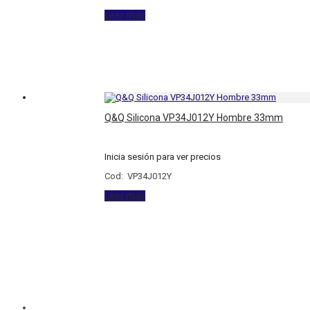
Leer más
Q&Q Silicona VP34J012Y Hombre 33mm
Inicia sesión para ver precios
Cod: VP34J012Y
Leer más