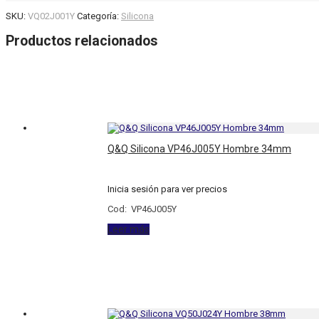
SKU:
VQ02J001Y
Categoría:
Silicona
Productos relacionados
Q&Q Silicona VP46J005Y Hombre 34mm
Inicia sesión para ver precios
Cod: VP46J005Y
Leer más