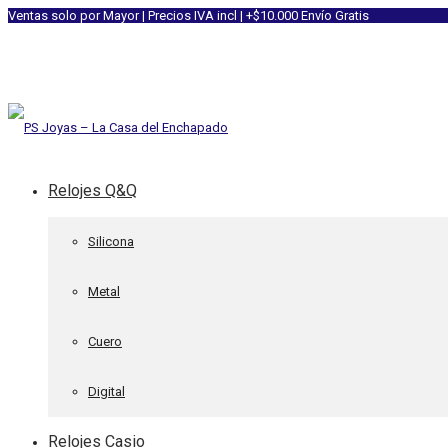
Ventas solo por Mayor | Precios IVA incl | +$10.000 Envío Gratis
Relojes Q&Q
Silicona
Metal
Cuero
Digital
Relojes Casio