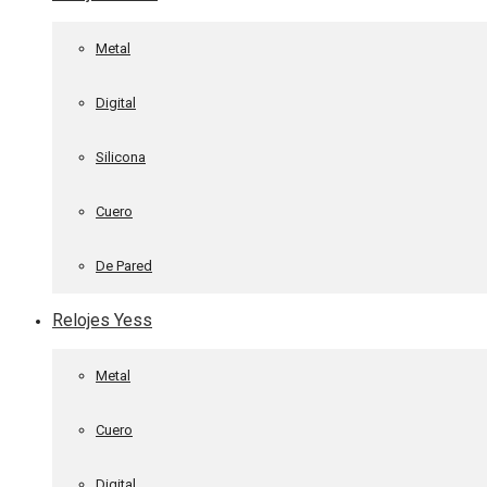
Metal
Digital
Silicona
Cuero
De Pared
Relojes Yess
Metal
Cuero
Digital