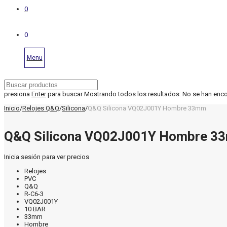
0
0
Menu
presiona
Enter
para buscar
Mostrando todos los resultados:
No se han enc
Inicio
/
Relojes Q&Q
/
Silicona
/
Q&Q Silicona VQ02J001Y Hombre 33mm
Q&Q Silicona VQ02J001Y Hombre 3
Inicia sesión para ver precios
Relojes
PVC
Q&Q
R-C6-3
VQ02J001Y
10 BAR
33mm
Hombre