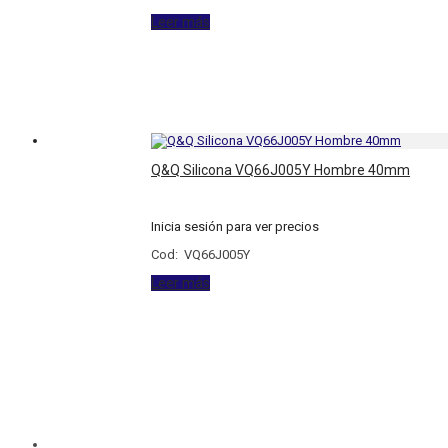
Leer más
Q&Q Silicona VQ66J005Y Hombre 40mm
Inicia sesión para ver precios
Cod: VQ66J005Y
Leer más