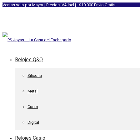
Ventas solo por Mayor | Precios IVA incl | +$10.000 Envío Gratis
Relojes Q&Q
Silicona
Metal
Cuero
Digital
Relojes Casio