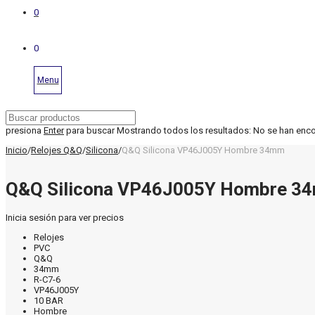
0
0
Menu
presiona
Enter
para buscar
Mostrando todos los resultados:
No se han enc
Inicio
/
Relojes Q&Q
/
Silicona
/
Q&Q Silicona VP46J005Y Hombre 34mm
Q&Q Silicona VP46J005Y Hombre 3
Inicia sesión para ver precios
Relojes
PVC
Q&Q
34mm
R-C7-6
VP46J005Y
10 BAR
Hombre