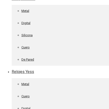
Metal
Digital
Silicona
Cuero
De Pared
Relojes Yess
Metal
Cuero
Digital