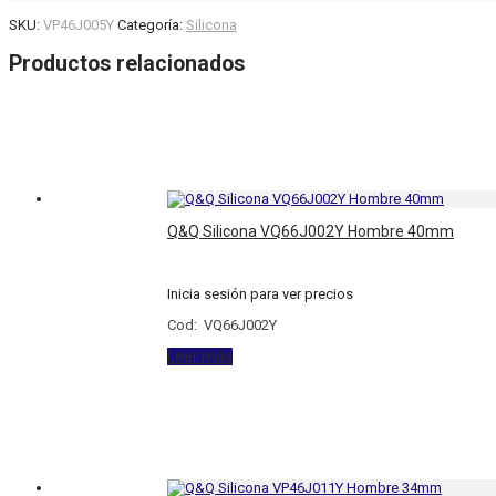
SKU:
VP46J005Y
Categoría:
Silicona
Productos relacionados
Q&Q Silicona VQ66J002Y Hombre 40mm
Inicia sesión para ver precios
Cod: VQ66J002Y
Leer más