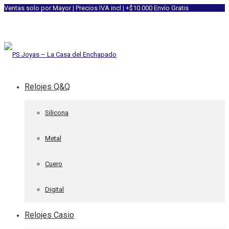
Ventas solo por Mayor | Precios IVA incl | +$10.000 Envío Gratis
Relojes Q&Q
Silicona
Metal
Cuero
Digital
Relojes Casio