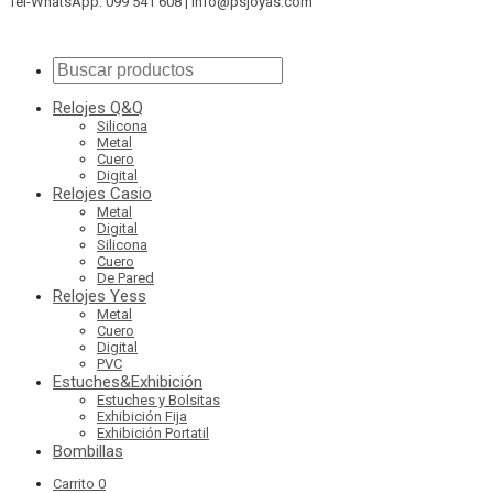
Tel-WhatsApp: 099 541 608 | info@psjoyas.com
Relojes Q&Q
Silicona
Metal
Cuero
Digital
Relojes Casio
Metal
Digital
Silicona
Cuero
De Pared
Relojes Yess
Metal
Cuero
Digital
PVC
Estuches&Exhibición
Estuches y Bolsitas
Exhibición Fija
Exhibición Portatil
Bombillas
Carrito
0