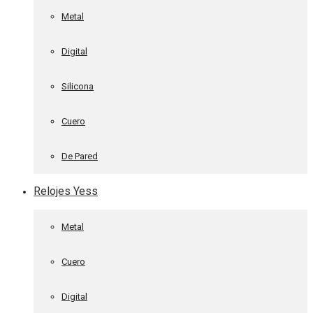
Metal
Digital
Silicona
Cuero
De Pared
Relojes Yess
Metal
Cuero
Digital