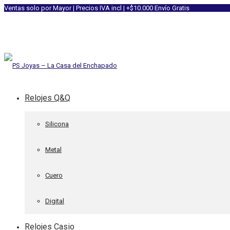
Ventas solo por Mayor | Precios IVA incl | +$10.000 Envío Gratis
Relojes Q&Q
Silicona
Metal
Cuero
Digital
Relojes Casio