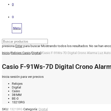
0
0
Menu
presiona
Enter
para buscar
Mostrando todos los resultados:
No se han enc
Inicio
/
Relojes Casio
/
Digital
/
Casio F-91Ws-7D Digital Crono Alarma Luz Auto
Casio F-91Ws-7D Digital Crono Alar
Inicia sesión para ver precios
Relojes
Digital
Casio
38 MM
BE-0
13213RG
SKU:
13213RG
Categoría:
Digital