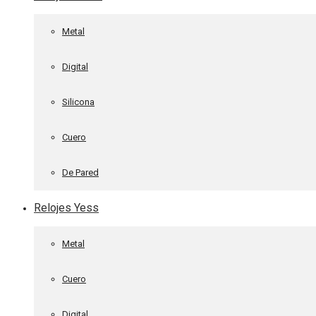
Metal
Digital
Silicona
Cuero
De Pared
Relojes Yess
Metal
Cuero
Digital