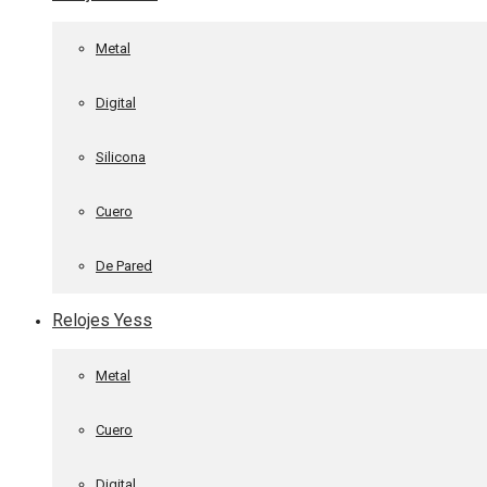
Metal
Digital
Silicona
Cuero
De Pared
Relojes Yess
Metal
Cuero
Digital