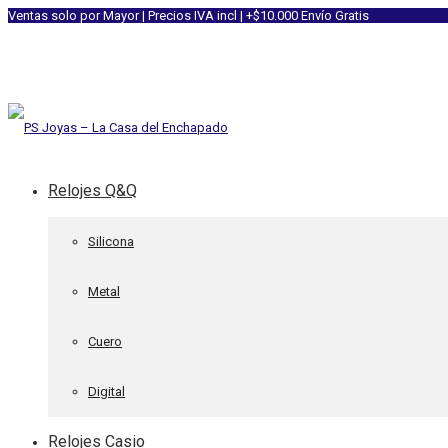
Ventas solo por Mayor | Precios IVA incl | +$10.000 Envío Gratis
Relojes Q&Q
Silicona
Metal
Cuero
Digital
Relojes Casio