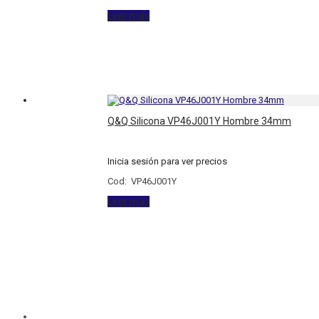
Leer más
Q&Q Silicona VP46J001Y Hombre 34mm
Inicia sesión para ver precios
Cod: VP46J001Y
Leer más