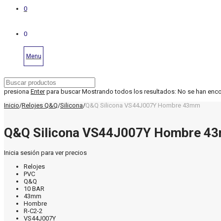
0
0
Menu
presiona
Enter
para buscar
Mostrando todos los resultados:
No se han enc
Inicio
/
Relojes Q&Q
/
Silicona
/
Q&Q Silicona VS44J007Y Hombre 43mm
Q&Q Silicona VS44J007Y Hombre 4
Inicia sesión para ver precios
Relojes
PVC
Q&Q
10 BAR
43mm
Hombre
R-C2-2
VS44J007Y