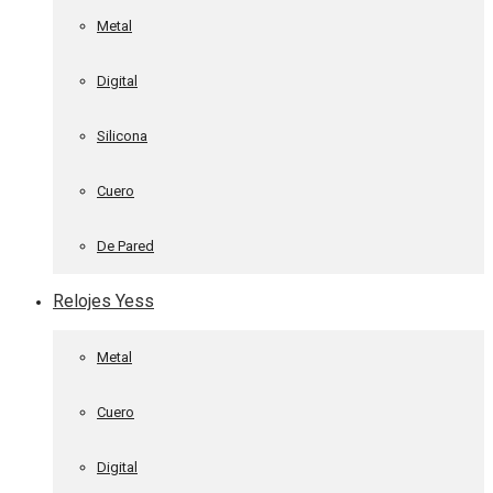
Metal
Digital
Silicona
Cuero
De Pared
Relojes Yess
Metal
Cuero
Digital