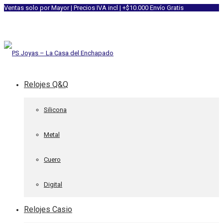
Ventas solo por Mayor | Precios IVA incl | +$10.000 Envío Gratis
Relojes Q&Q
Silicona
Metal
Cuero
Digital
Relojes Casio