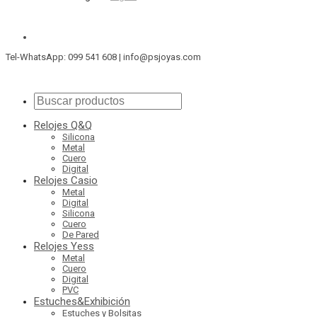
Tel-WhatsApp: 099 541 608 | info@psjoyas.com
Relojes Q&Q
Silicona
Metal
Cuero
Digital
Relojes Casio
Metal
Digital
Silicona
Cuero
De Pared
Relojes Yess
Metal
Cuero
Digital
PVC
Estuches&Exhibición
Estuches y Bolsitas