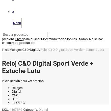
0
Menu
presiona
Enter
para buscar
Mostrando todos los resultados:
No se han
encontrado productos.
Inicio
/
Relojes C&O
/
Digital
/
Reloj C&O Digital Sport Verde + Estuche Lata
Reloj C&O Digital Sport Verde +
Estuche Lata
Inicia sesión para ver precios
Relojes
Digital
C&O
BL-3
11673RG
SKU:
11673RG
Categoría:
Digital