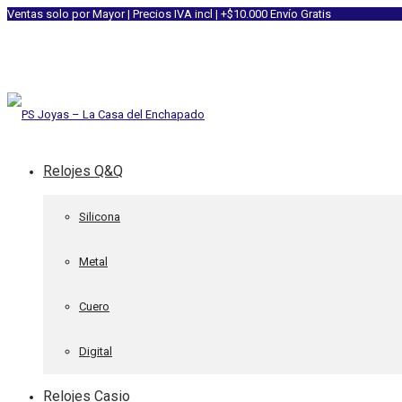
Ventas solo por Mayor | Precios IVA incl | +$10.000 Envío Gratis
Relojes Q&Q
Silicona
Metal
Cuero
Digital
Relojes Casio