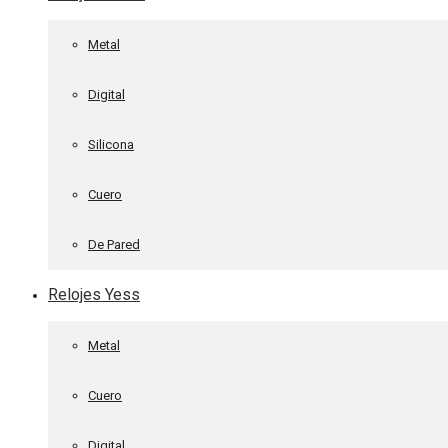
Metal
Digital
Silicona
Cuero
De Pared
Relojes Yess
Metal
Cuero
Digital