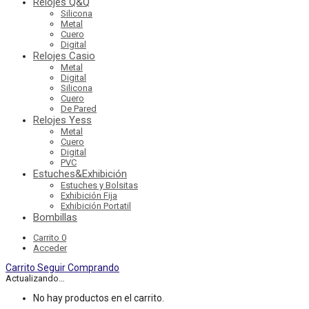
Relojes Q&Q
Silicona
Metal
Cuero
Digital
Relojes Casio
Metal
Digital
Silicona
Cuero
De Pared
Relojes Yess
Metal
Cuero
Digital
PVC
Estuches&Exhibición
Estuches y Bolsitas
Exhibición Fija
Exhibición Portatil
Bombillas
Carrito
0
Acceder
Carrito
Seguir Comprando
Actualizando…
No hay productos en el carrito.