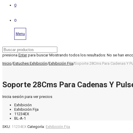
0
0
Menu
presiona
Enter
para buscar
Mostrando todos los resultados:
No se han enc
Inicio
/
Estuches Exhibición
/
Exhibición Fija
/
Soporte 28Cms Para Cadenas Y Pu
Soporte 28Cms Para Cadenas Y Pulse
Inicia sesión para ver precios
Exhibición
Exhibición Fija
11234EX
BL-A-1
SKU:
11234EX
Categoría:
Exhibición Fija