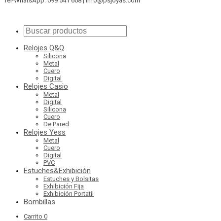
Tel-WhatsApp: 099 541 608 | info@psjoyas.com
Relojes Q&Q
Silicona
Metal
Cuero
Digital
Relojes Casio
Metal
Digital
Silicona
Cuero
De Pared
Relojes Yess
Metal
Cuero
Digital
PVC
Estuches&Exhibición
Estuches y Bolsitas
Exhibición Fija
Exhibición Portatil
Bombillas
Carrito
0