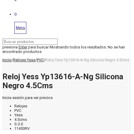
0
Menu
presiona
Enter
para buscar
Mostrando todos los resultados:
No se han
encontrado productos.
Inicio
/
Relojes Yess
/
PVC
/
Reloj Yess Yp13616-A-Ng Silicona Negro 4.5Cms
Reloj Yess Yp13616-A-Ng Silicona
Negro 4.5Cms
Inicia sesión para ver precios
Relojes
PVC
Yess
4.5cms
S-2-E
11453RV