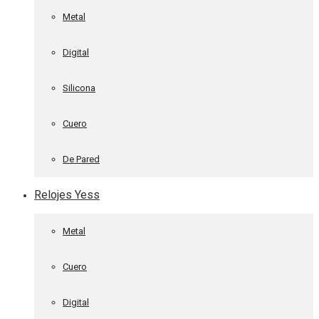
Metal
Digital
Silicona
Cuero
De Pared
Relojes Yess
Metal
Cuero
Digital