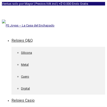
Ventas solo por Mayor | Precios IVA incl | +$10.000 Envío Gratis
Relojes Q&Q
Silicona
Metal
Cuero
Digital
Relojes Casio