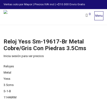
Ventas solo por Mayor | Precios IVA incl | +$10.000 Envío Gratis
0
Menu
Reloj Yess Sm-19617-Br Metal
Cobre/Gris Con Piedras 3.5Cms
Inicia sesión para ver precios
Relojes
Metal
Yess
3.5cms
S-1-B
11446RM