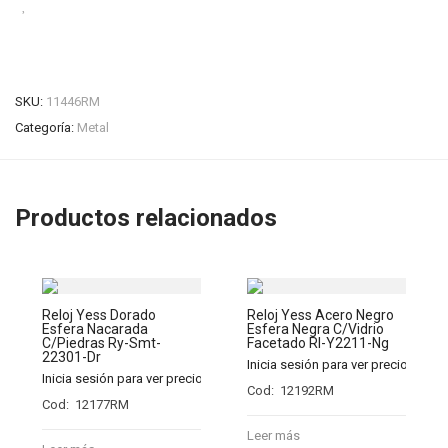
SKU:
11446RM
Categoría:
Metal
Productos relacionados
Reloj Yess Dorado
Reloj Yess Acero Negro
Esfera Nacarada
Esfera Negra C/Vidrio
C/Piedras Ry-Smt-
Facetado Rl-Y2211-Ng
22301-Dr
Inicia sesión para ver precios
Inicia sesión para ver precios
Cod: 12192RM
Cod: 12177RM
Leer más