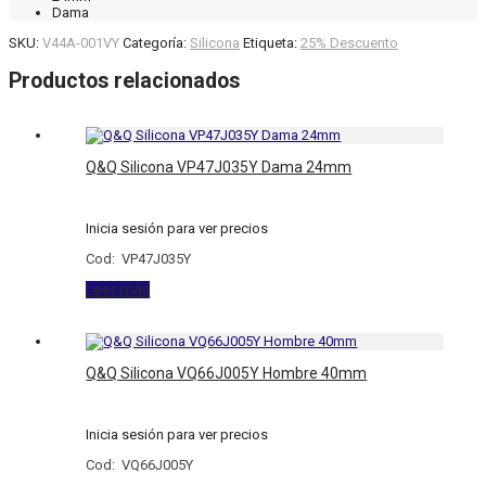
Dama
SKU:
V44A-001VY
Categoría:
Silicona
Etiqueta:
25% Descuento
Productos relacionados
Q&Q Silicona VP47J035Y Dama 24mm
Inicia sesión para ver precios
Cod: VP47J035Y
Leer más
Q&Q Silicona VQ66J005Y Hombre 40mm
Inicia sesión para ver precios
Cod: VQ66J005Y