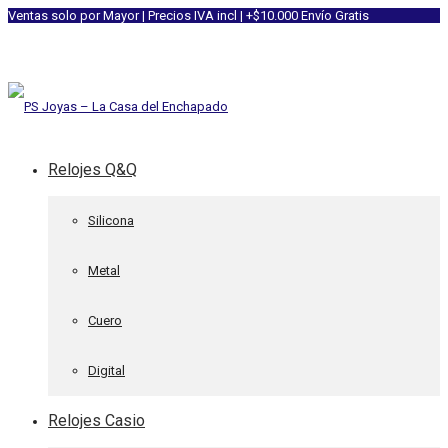
Ventas solo por Mayor | Precios IVA incl | +$10.000 Envío Gratis
Relojes Q&Q
Silicona
Metal
Cuero
Digital
Relojes Casio