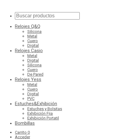
Relojes Q&Q
Silicona
Metal
Cuero
Digital
Relojes Casio
Metal
Digital
Silicona
Cuero
De Pared
Relojes Yess
Metal
Cuero
Digital
PVC
Estuches&Exhibición
Estuches y Bolsitas
Exhibición Fija
Exhibición Portatil
Bombillas
Carrito
0
Acceder