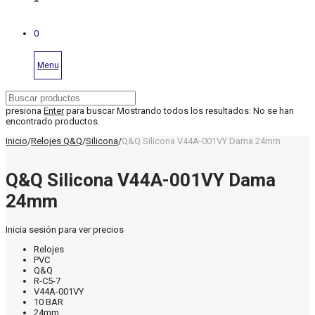
0
Menu
presiona
Enter
para buscar
Mostrando todos los resultados:
No se han
encontrado productos.
Inicio
/
Relojes Q&Q
/
Silicona
/
Q&Q Silicona V44A-001VY Dama 24mm
Q&Q Silicona V44A-001VY Dama
24mm
Inicia sesión para ver precios
Relojes
PVC
Q&Q
R-C5-7
V44A-001VY
10 BAR
24mm