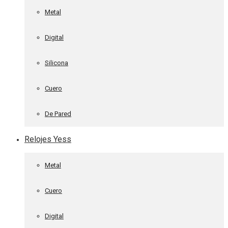
Metal
Digital
Silicona
Cuero
De Pared
Relojes Yess
Metal
Cuero
Digital