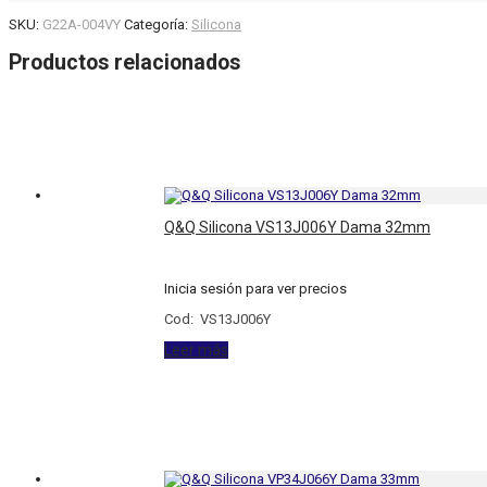
SKU:
G22A-004VY
Categoría:
Silicona
Productos relacionados
Q&Q Silicona VS13J006Y Dama 32mm
Inicia sesión para ver precios
Cod: VS13J006Y
Leer más