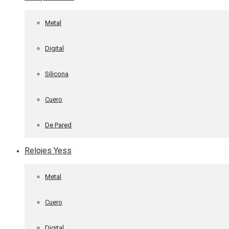
Metal
Digital
Silicona
Cuero
De Pared
Relojes Yess
Metal
Cuero
Digital