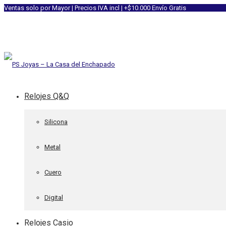
Ventas solo por Mayor | Precios IVA incl | +$10.000 Envío Gratis
Relojes Q&Q
Silicona
Metal
Cuero
Digital
Relojes Casio