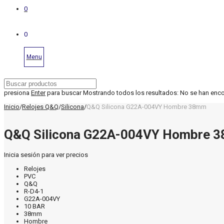
0
0
Menu
presiona
Enter
para buscar
Mostrando todos los resultados:
No se han enc
Inicio
/
Relojes Q&Q
/
Silicona
/
Q&Q Silicona G22A-004VY Hombre 38mm
Q&Q Silicona G22A-004VY Hombre 
Inicia sesión para ver precios
Relojes
PVC
Q&Q
R-D4-1
G22A-004VY
10 BAR
38mm
Hombre