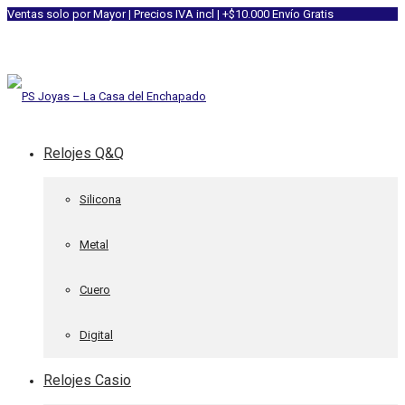
Ventas solo por Mayor | Precios IVA incl | +$10.000 Envío Gratis
Relojes Q&Q
Silicona
Metal
Cuero
Digital
Relojes Casio