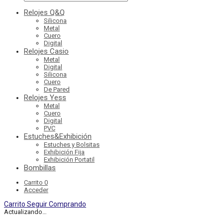
Relojes Q&Q
Silicona
Metal
Cuero
Digital
Relojes Casio
Metal
Digital
Silicona
Cuero
De Pared
Relojes Yess
Metal
Cuero
Digital
PVC
Estuches&Exhibición
Estuches y Bolsitas
Exhibición Fija
Exhibición Portatil
Bombillas
Carrito
0
Acceder
Carrito
Seguir Comprando
Actualizando…