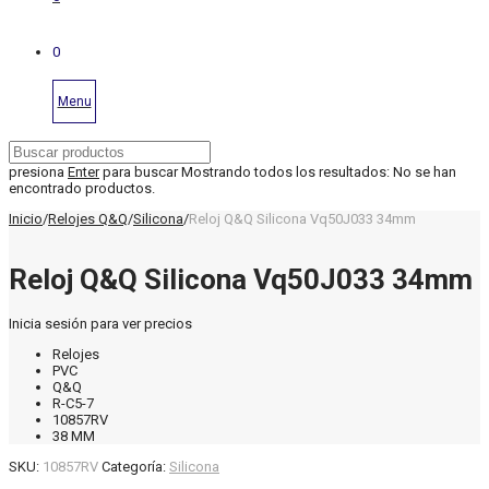
0
Menu
presiona
Enter
para buscar
Mostrando todos los resultados:
No se han
encontrado productos.
Inicio
/
Relojes Q&Q
/
Silicona
/
Reloj Q&Q Silicona Vq50J033 34mm
Reloj Q&Q Silicona Vq50J033 34mm
Inicia sesión para ver precios
Relojes
PVC
Q&Q
R-C5-7
10857RV
38 MM
SKU:
10857RV
Categoría:
Silicona