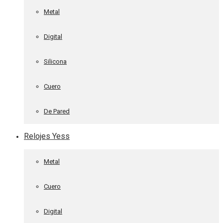
Metal
Digital
Silicona
Cuero
De Pared
Relojes Yess
Metal
Cuero
Digital