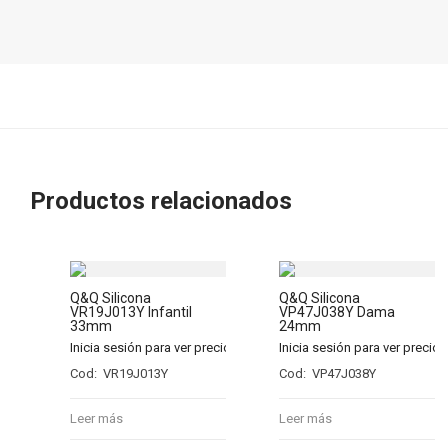
Productos relacionados
Q&Q Silicona
Q&Q Silicona
VR19J013Y Infantil
VP47J038Y Dama
33mm
24mm
Inicia sesión para ver precios
Inicia sesión para ver precios
Cod: VR19J013Y
Cod: VP47J038Y
Leer más
Leer más