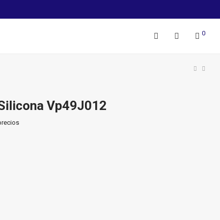
0
Silicona Vp49J012
precios