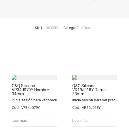
SKU:
10630RV
Categoría:
Silicona
Q&Q Silicona
Q&Q Silicona
VP34J079Y Hombre
VR19J018Y Dama
34mm
33mm
Inicia sesión para ver precios
Inicia sesión para ver precios
Cod: VP34J079Y
Cod: VR19J018Y
Leer más
Leer más