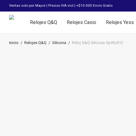
Ventas solo por Mayor | Precios IVA incl | +$10.000 Envío Gratis
Relojes Q&Q
Relojes Casio
Relojes Yess
Inicio
/
Relojes Q&Q
/
Silicona
/
Reloj Q&Q Silicona Vp49J012