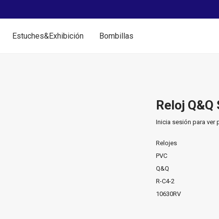
Estuches&Exhibición
Bombillas
Reloj Q&Q 
Inicia sesión para ver 
Relojes
PVC
Q&Q
R-C4-2
10630RV