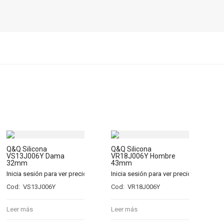
Q&Q Silicona
Q&Q Silicona
VS13J006Y Dama
VR18J006Y Hombre
32mm
43mm
Inicia sesión para ver precios
Inicia sesión para ver precios
Cod: VS13J006Y
Cod: VR18J006Y
Leer más
Leer más