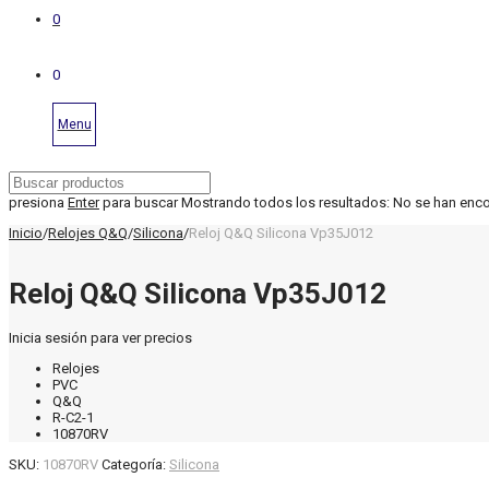
0
0
Menu
presiona
Enter
para buscar
Mostrando todos los resultados:
No se han enc
Inicio
/
Relojes Q&Q
/
Silicona
/
Reloj Q&Q Silicona Vp35J012
Reloj Q&Q Silicona Vp35J012
Inicia sesión para ver precios
Relojes
PVC
Q&Q
R-C2-1
10870RV
SKU:
10870RV
Categoría:
Silicona