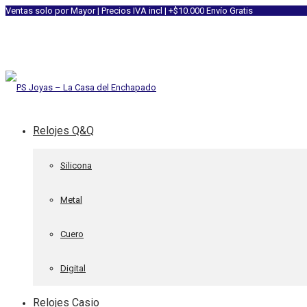
Ventas solo por Mayor | Precios IVA incl | +$10.000 Envío Gratis
Relojes Q&Q
Silicona
Metal
Cuero
Digital
Relojes Casio