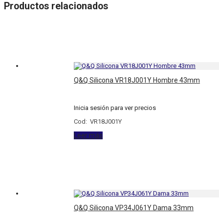
Productos relacionados
Q&Q Silicona VR18J001Y Hombre 43mm
Inicia sesión para ver precios
Cod: VR18J001Y
Leer más
Q&Q Silicona VP34J061Y Dama 33mm