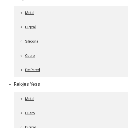
Metal
Digital
Silicona
Cuero
De Pared
Relojes Yess
Metal
Cuero
Digital