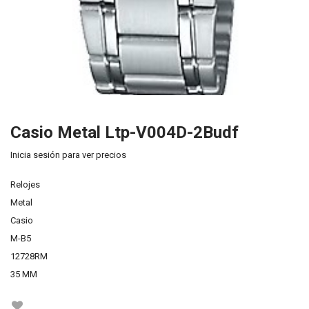
Casio Metal Ltp-V004D-2Budf
Inicia sesión para ver precios
Relojes
Metal
Casio
M-B5
12728RM
35 MM