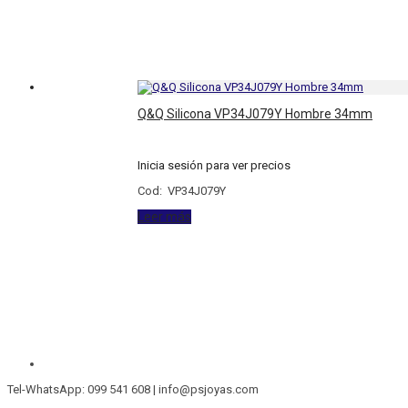
Q&Q Silicona VP34J079Y Hombre 34mm
Inicia sesión para ver precios
Cod: VP34J079Y
Leer más
Tel-WhatsApp: 099 541 608 | info@psjoyas.com