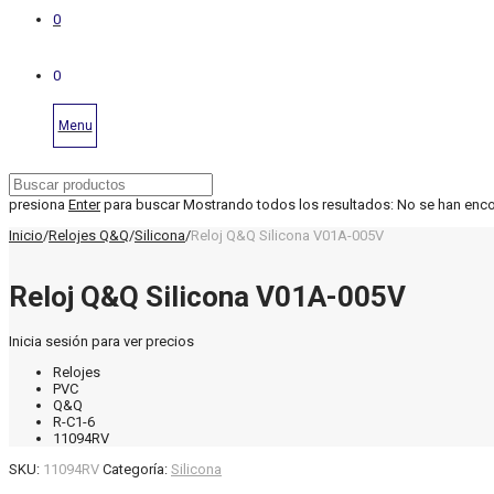
0
0
Menu
presiona
Enter
para buscar
Mostrando todos los resultados:
No se han enc
Inicio
/
Relojes Q&Q
/
Silicona
/
Reloj Q&Q Silicona V01A-005V
Reloj Q&Q Silicona V01A-005V
Inicia sesión para ver precios
Relojes
PVC
Q&Q
R-C1-6
11094RV
SKU:
11094RV
Categoría:
Silicona