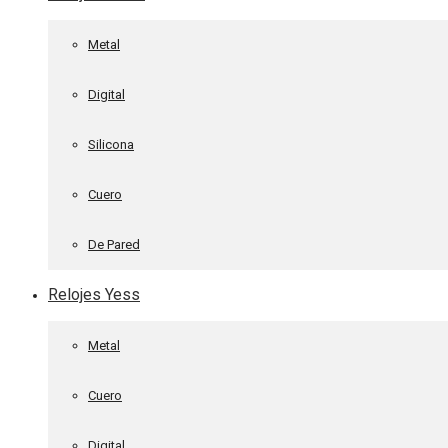
Metal
Digital
Silicona
Cuero
De Pared
Relojes Yess
Metal
Cuero
Digital