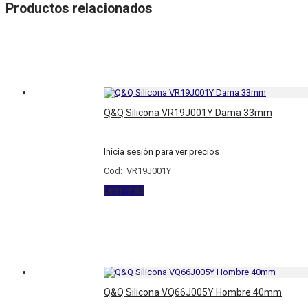
Productos relacionados
Q&Q Silicona VR19J001Y Dama 33mm
Inicia sesión para ver precios
Cod: VR19J001Y
Leer más
Q&Q Silicona VQ66J005Y Hombre 40mm