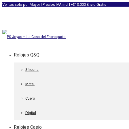
Ventas solo por Mayor | Precios IVA incl | +$10.000 Envío Gratis
Relojes Q&Q
Silicona
Metal
Cuero
Digital
Relojes Casio