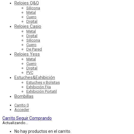
Relojes Q&Q
Silicona
Metal
Cuero
Digital
Relojes Casio
Metal
Digital
Silicona
Cuero
De Pared
Relojes Yess
Metal
Cuero
Digital
PVC
Estuches&Exhibición
Estuches y Bolsitas
Exhibición Fija
Exhibición Portatil
Bombillas
Carrito
0
Acceder
Carrito
Seguir Comprando
Actualizando…
No hay productos en el carrito.