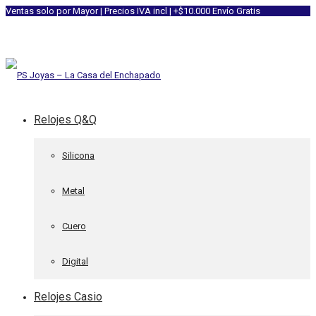
Ventas solo por Mayor | Precios IVA incl | +$10.000 Envío Gratis
Relojes Q&Q
Silicona
Metal
Cuero
Digital
Relojes Casio