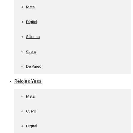
Metal
Digital
Silicona
Cuero
De Pared
Relojes Yess
Metal
Cuero
Digital