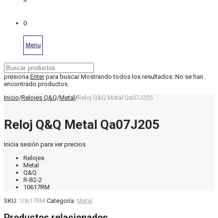
0
Menu
presiona
Enter
para buscar
Mostrando todos los resultados:
No se han
encontrado productos.
Inicio
/
Relojes Q&Q
/
Metal
/
Reloj Q&Q Metal Qa07J205
Reloj Q&Q Metal Qa07J205
Inicia sesión para ver precios
Relojes
Metal
Q&Q
R-B2-2
10617RM
SKU:
10617RM
Categoría:
Metal
Productos relacionados