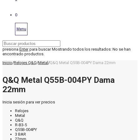
0
Menu
presiona
Enter
para buscar
Mostrando todos los resultados:
No se han
encontrado productos.
Inicio
/
Relojes Q&Q
/
Metal
/
Q&Q Metal Q55B-004PY Dama 22mm
Q&Q Metal Q55B-004PY Dama
22mm
Inicia sesión para ver precios
Relojes
Metal
Q&Q
R-B3-5
Q55B-004PY
3 BAR
22mm