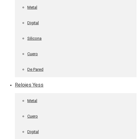
Metal
Digital
Silicona
Cuero
De Pared
Relojes Yess
Metal
Cuero
Digital