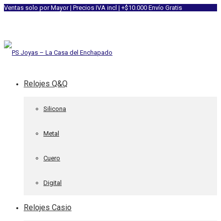
Ventas solo por Mayor | Precios IVA incl | +$10.000 Envío Gratis
Relojes Q&Q
Silicona
Metal
Cuero
Digital
Relojes Casio