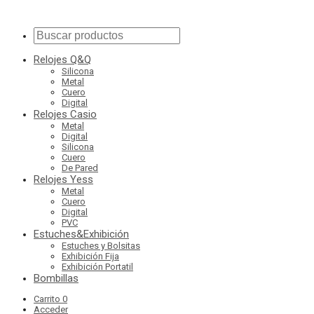
Relojes Q&Q
Silicona
Metal
Cuero
Digital
Relojes Casio
Metal
Digital
Silicona
Cuero
De Pared
Relojes Yess
Metal
Cuero
Digital
PVC
Estuches&Exhibición
Estuches y Bolsitas
Exhibición Fija
Exhibición Portatil
Bombillas
Carrito
0
Acceder