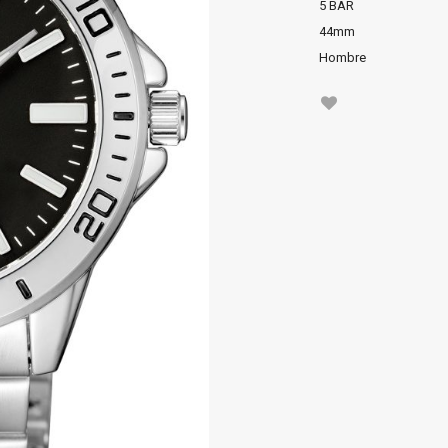
5 BAR
44mm
Hombre