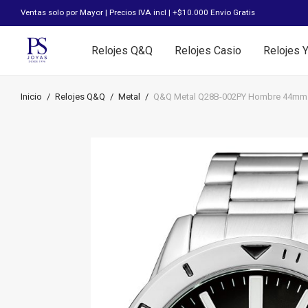
Ventas solo por Mayor | Precios IVA incl | +$10.000 Envío Gratis
Relojes Q&Q
Relojes Casio
Relojes 
Inicio
/
Relojes Q&Q
/
Metal
/
Q&Q Metal Q28B-002PY Hombre 44mm