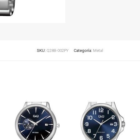
SKU:
Q28B-002PY
Categoría:
Metal