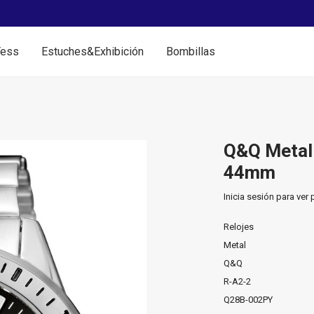
Yess
Estuches&Exhibición
Bombillas
Q&Q Metal
44mm
Inicia sesión para ver 
Relojes
Metal
Q&Q
R-A2-2
Q28B-002PY