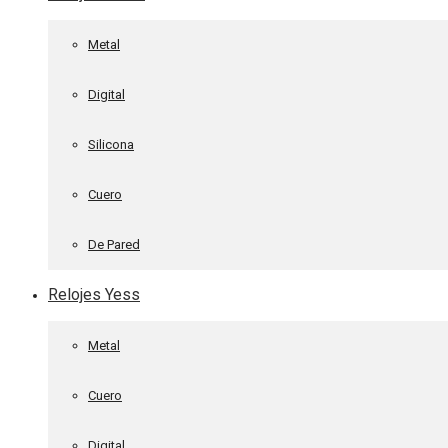
Metal
Digital
Silicona
Cuero
De Pared
Relojes Yess
Metal
Cuero
Digital