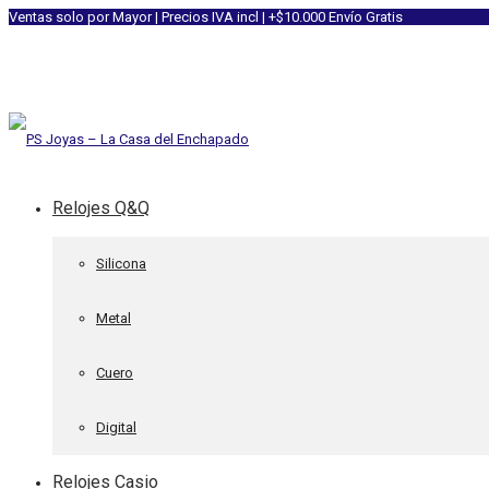
Ventas solo por Mayor | Precios IVA incl | +$10.000 Envío Gratis
Relojes Q&Q
Silicona
Metal
Cuero
Digital
Relojes Casio