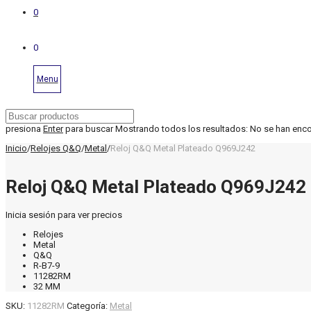
0
0
Menu
presiona
Enter
para buscar
Mostrando todos los resultados:
No se han enc
Inicio
/
Relojes Q&Q
/
Metal
/
Reloj Q&Q Metal Plateado Q969J242
Reloj Q&Q Metal Plateado Q969J242
Inicia sesión para ver precios
Relojes
Metal
Q&Q
R-B7-9
11282RM
32 MM
SKU:
11282RM
Categoría:
Metal