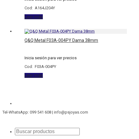
Cod: A164J204Y
Leer más
Q&Q Metal F03A-004PY Dama 38mm
Inicia sesión para ver precios
Cod: F03A-004PY
Leer más
Tel-WhatsApp: 099 541 608 | info@psjoyas.com