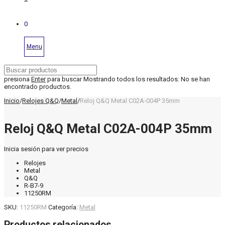
0
Menu
presiona
Enter
para buscar
Mostrando todos los resultados:
No se han
encontrado productos.
Inicio
/
Relojes Q&Q
/
Metal
/
Reloj Q&Q Metal C02A-004P 35mm
Reloj Q&Q Metal C02A-004P 35mm
Inicia sesión para ver precios
Relojes
Metal
Q&Q
R-B7-9
11250RM
SKU:
11250RM
Categoría:
Metal
Productos relacionados