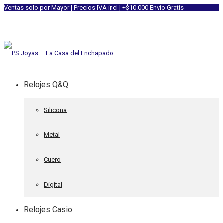
Ventas solo por Mayor | Precios IVA incl | +$10.000 Envío Gratis
Relojes Q&Q
Silicona
Metal
Cuero
Digital
Relojes Casio