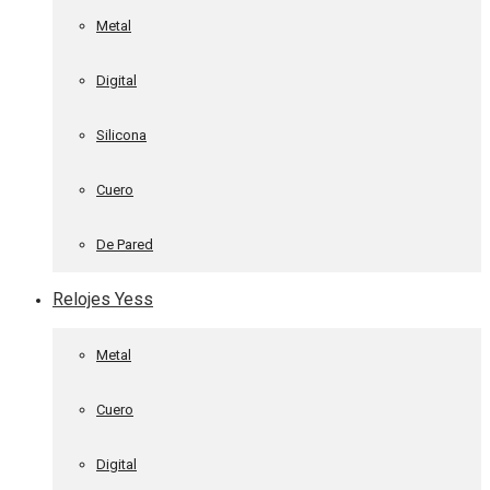
Metal
Digital
Silicona
Cuero
De Pared
Relojes Yess
Metal
Cuero
Digital