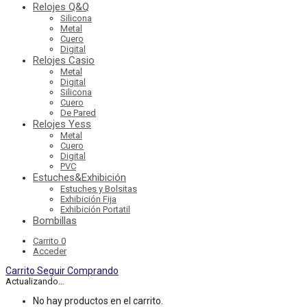
Relojes Q&Q
Silicona
Metal
Cuero
Digital
Relojes Casio
Metal
Digital
Silicona
Cuero
De Pared
Relojes Yess
Metal
Cuero
Digital
PVC
Estuches&Exhibición
Estuches y Bolsitas
Exhibición Fija
Exhibición Portatil
Bombillas
Carrito
0
Acceder
Carrito
Seguir Comprando
Actualizando…
No hay productos en el carrito.