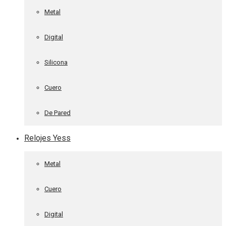
Metal
Digital
Silicona
Cuero
De Pared
Relojes Yess
Metal
Cuero
Digital