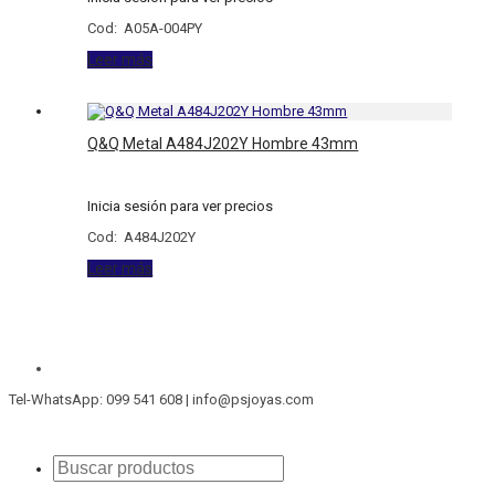
Cod: A05A-004PY
Leer más
Q&Q Metal A484J202Y Hombre 43mm
Inicia sesión para ver precios
Cod: A484J202Y
Leer más
Tel-WhatsApp: 099 541 608 | info@psjoyas.com