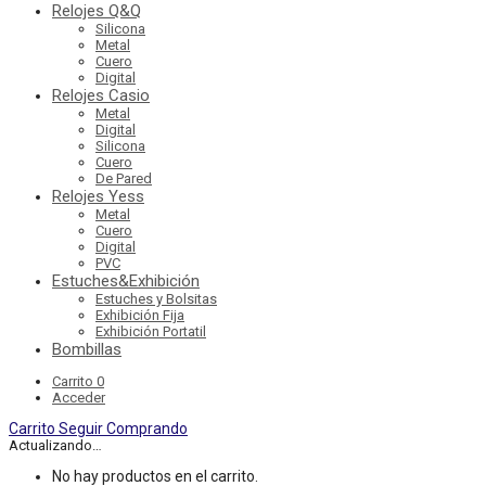
Relojes Q&Q
Silicona
Metal
Cuero
Digital
Relojes Casio
Metal
Digital
Silicona
Cuero
De Pared
Relojes Yess
Metal
Cuero
Digital
PVC
Estuches&Exhibición
Estuches y Bolsitas
Exhibición Fija
Exhibición Portatil
Bombillas
Carrito
0
Acceder
Carrito
Seguir Comprando
Actualizando…
No hay productos en el carrito.