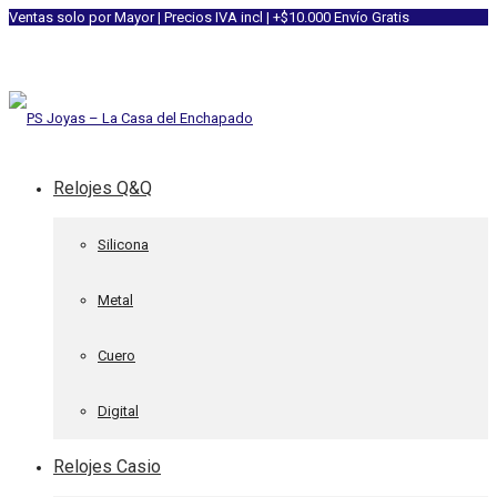
Ventas solo por Mayor | Precios IVA incl | +$10.000 Envío Gratis
Relojes Q&Q
Silicona
Metal
Cuero
Digital
Relojes Casio