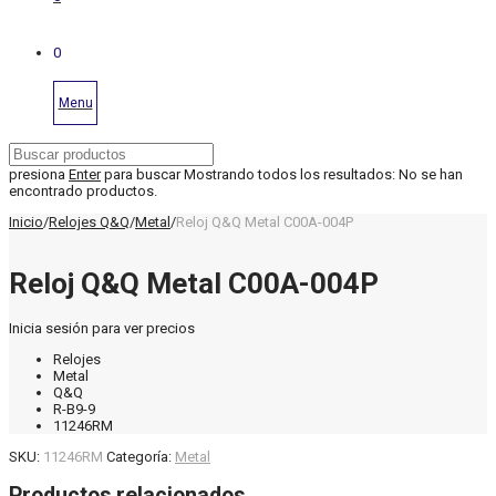
0
Menu
presiona
Enter
para buscar
Mostrando todos los resultados:
No se han
encontrado productos.
Inicio
/
Relojes Q&Q
/
Metal
/
Reloj Q&Q Metal C00A-004P
Reloj Q&Q Metal C00A-004P
Inicia sesión para ver precios
Relojes
Metal
Q&Q
R-B9-9
11246RM
SKU:
11246RM
Categoría:
Metal
Productos relacionados