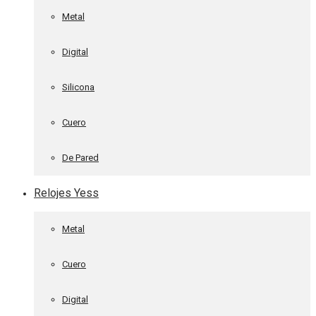
Metal
Digital
Silicona
Cuero
De Pared
Relojes Yess
Metal
Cuero
Digital