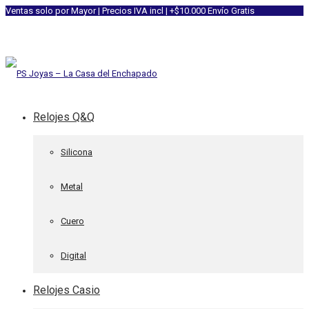
Ventas solo por Mayor | Precios IVA incl | +$10.000 Envío Gratis
Relojes Q&Q
Silicona
Metal
Cuero
Digital
Relojes Casio