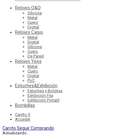
Relojes Q&Q
Silicona
Metal
Cuero
Digital
Relojes Casio
Metal
Digital
Silicona
Cuero
De Pared
Relojes Yess
Metal
Cuero
Digital
PVC
Estuches&Exhibición
Estuches y Bolsitas
Exhibición Fija
Exhibición Portatil
Bombillas
Carrito
0
Acceder
Carrito
Seguir Comprando
Actualizando…