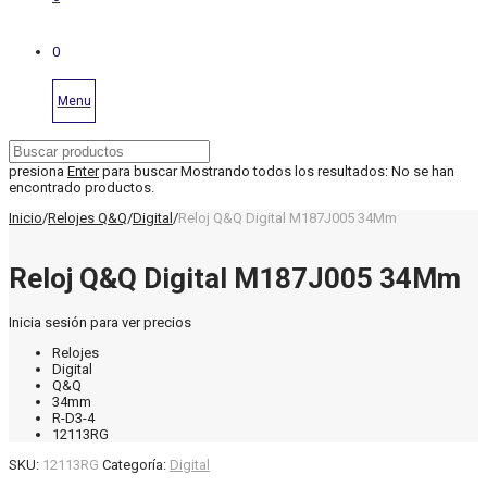
0
Menu
presiona
Enter
para buscar
Mostrando todos los resultados:
No se han
encontrado productos.
Inicio
/
Relojes Q&Q
/
Digital
/
Reloj Q&Q Digital M187J005 34Mm
Reloj Q&Q Digital M187J005 34Mm
Inicia sesión para ver precios
Relojes
Digital
Q&Q
34mm
R-D3-4
12113RG
SKU:
12113RG
Categoría:
Digital