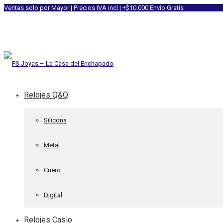
Ventas solo por Mayor | Precios IVA incl | +$10.000 Envío Gratis
Relojes Q&Q
Silicona
Metal
Cuero
Digital
Relojes Casio