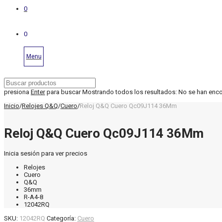
0
0
Menu
presiona
Enter
para buscar
Mostrando todos los resultados:
No se han enc
Inicio
/
Relojes Q&Q
/
Cuero
/
Reloj Q&Q Cuero Qc09J114 36Mm
Reloj Q&Q Cuero Qc09J114 36Mm
Inicia sesión para ver precios
Relojes
Cuero
Q&Q
36mm
R-A4-8
12042RQ
SKU:
12042RQ
Categoría:
Cuero