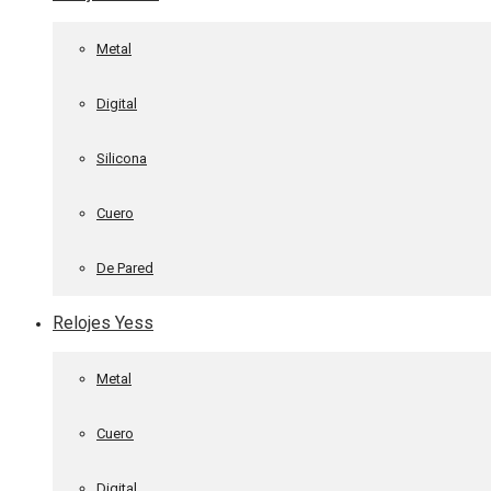
Metal
Digital
Silicona
Cuero
De Pared
Relojes Yess
Metal
Cuero
Digital