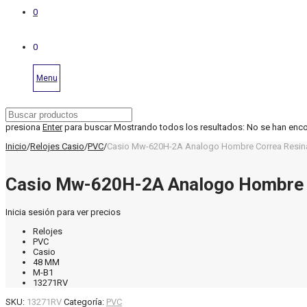
0
0
Menu
presiona
Enter
para buscar
Mostrando todos los resultados:
No se han enc
Inicio
/
Relojes Casio
/
PVC
/
Casio Mw-620H-2A Analogo Hombre Correa Resin
Casio Mw-620H-2A Analogo Hombre 
Inicia sesión para ver precios
Relojes
PVC
Casio
48 MM
M-B1
13271RV
SKU:
13271RV
Categoría:
PVC