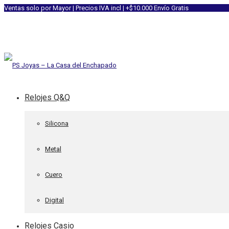
Ventas solo por Mayor | Precios IVA incl | +$10.000 Envío Gratis
Relojes Q&Q
Silicona
Metal
Cuero
Digital
Relojes Casio