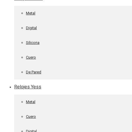
Metal
Digital
Silicona
Cuero
De Pared
Relojes Yess
Metal
Cuero
Digital