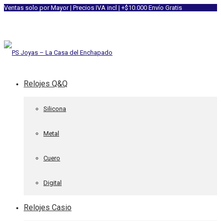
Ventas solo por Mayor | Precios IVA incl | +$10.000 Envío Gratis
Relojes Q&Q
Silicona
Metal
Cuero
Digital
Relojes Casio