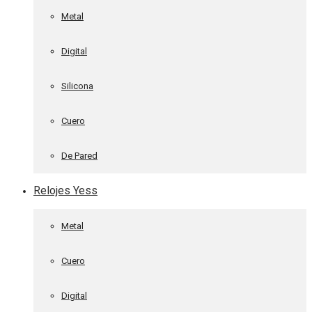
Metal
Digital
Silicona
Cuero
De Pared
Relojes Yess
Metal
Cuero
Digital