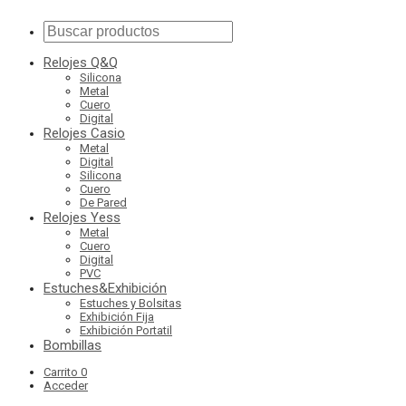
Relojes Q&Q
Silicona
Metal
Cuero
Digital
Relojes Casio
Metal
Digital
Silicona
Cuero
De Pared
Relojes Yess
Metal
Cuero
Digital
PVC
Estuches&Exhibición
Estuches y Bolsitas
Exhibición Fija
Exhibición Portatil
Bombillas
Carrito
0
Acceder