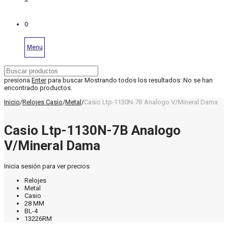
0
Menu
presiona
Enter
para buscar
Mostrando todos los resultados:
No se han
encontrado productos.
Inicio
/
Relojes Casio
/
Metal
/
Casio Ltp-1130N-7B Analogo V/Mineral Dama
Casio Ltp-1130N-7B Analogo
V/Mineral Dama
Inicia sesión para ver precios
Relojes
Metal
Casio
28 MM
BL-4
13226RM