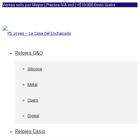
Ventas solo por Mayor | Precios IVA incl | +$10.000 Envío Gratis
Relojes Q&Q
Silicona
Metal
Cuero
Digital
Relojes Casio