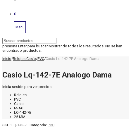
0
Menu
presiona
Enter
para buscar
Mostrando todos los resultados:
No se han
encontrado productos.
Inicio
/
Relojes Casio
/
PVC
/
Casio Lq-142-7E Analogo Dama
Casio Lq-142-7E Analogo Dama
Inicia sesión para ver precios
Relojes
PVC
Casio
M-A6
LQ-142-7E
25 MM
SKU:
LQ-142-7E
Categoría:
PVC