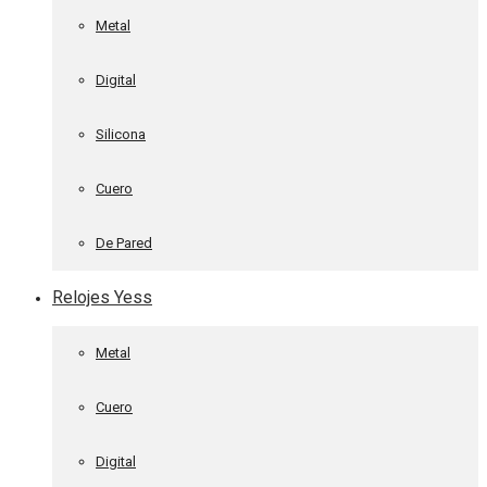
Metal
Digital
Silicona
Cuero
De Pared
Relojes Yess
Metal
Cuero
Digital