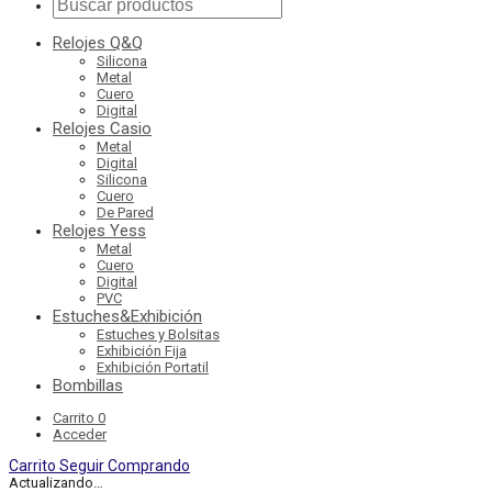
Relojes Q&Q
Silicona
Metal
Cuero
Digital
Relojes Casio
Metal
Digital
Silicona
Cuero
De Pared
Relojes Yess
Metal
Cuero
Digital
PVC
Estuches&Exhibición
Estuches y Bolsitas
Exhibición Fija
Exhibición Portatil
Bombillas
Carrito
0
Acceder
Carrito
Seguir Comprando
Actualizando…