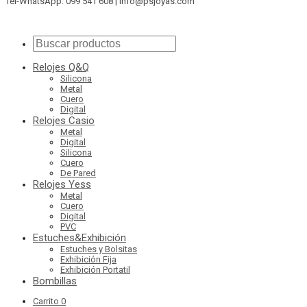
Tel-WhatsApp: 099 541 608 | info@psjoyas.com
Relojes Q&Q
Silicona
Metal
Cuero
Digital
Relojes Casio
Metal
Digital
Silicona
Cuero
De Pared
Relojes Yess
Metal
Cuero
Digital
PVC
Estuches&Exhibición
Estuches y Bolsitas
Exhibición Fija
Exhibición Portatil
Bombillas
Carrito
0