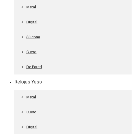
Metal
Digital
Silicona
Cuero
De Pared
Relojes Yess
Metal
Cuero
Digital