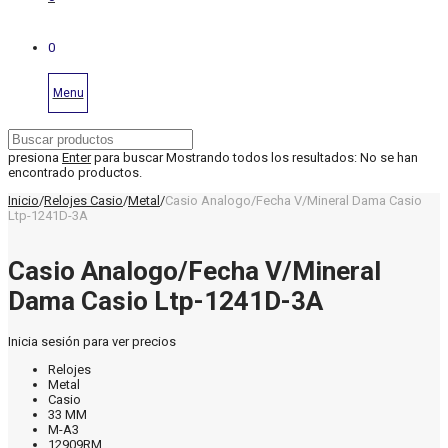
0
Menu
presiona
Enter
para buscar
Mostrando todos los resultados:
No se han
encontrado productos.
Inicio
/
Relojes Casio
/
Metal
/
Casio Analogo/Fecha V/Mineral Dama Casio
Ltp-1241D-3A
Casio Analogo/Fecha V/Mineral
Dama Casio Ltp-1241D-3A
Inicia sesión para ver precios
Relojes
Metal
Casio
33 MM
M-A3
12909RM