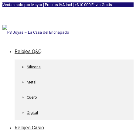
Ventas solo por Mayor | Precios IVA incl | +$10.000 Envío Gratis
Relojes Q&Q
Silicona
Metal
Cuero
Digital
Relojes Casio