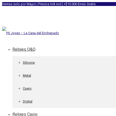
Ventas solo por Mayor | Precios IVA incl | +$10.000 Envío Gratis
Relojes Q&Q
Silicona
Metal
Cuero
Digital
Relojes Casio