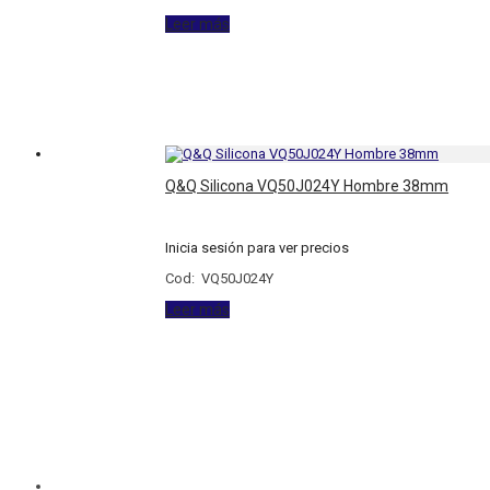
Leer más
Q&Q Silicona VQ50J024Y Hombre 38mm
Inicia sesión para ver precios
Cod: VQ50J024Y
Leer más