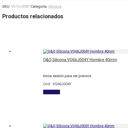
SKU:
VS13J008Y
Categoría:
Silicona
Productos relacionados
Q&Q Silicona VQ66J004Y Hombre 40mm
Inicia sesión para ver precios
Cod: VQ66J004Y
Leer más