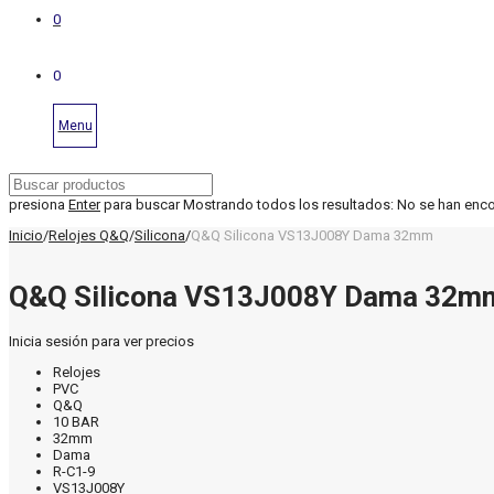
0
0
Menu
presiona
Enter
para buscar
Mostrando todos los resultados:
No se han enc
Inicio
/
Relojes Q&Q
/
Silicona
/
Q&Q Silicona VS13J008Y Dama 32mm
Q&Q Silicona VS13J008Y Dama 32m
Inicia sesión para ver precios
Relojes
PVC
Q&Q
10 BAR
32mm
Dama
R-C1-9
VS13J008Y