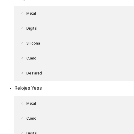
Metal
Digital
Silicona
Cuero
De Pared
Relojes Yess
Metal
Cuero
Digital