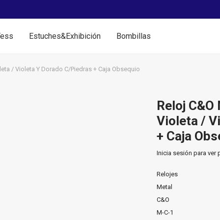
Yess
Estuches&Exhibición
Bombillas
leta / Violeta Y Dorado C/Piedras + Caja Obsequio
Reloj C&O 
Violeta / 
+ Caja Obs
Inicia sesión para ver 
Relojes
Metal
C&O
M-C-1