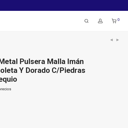
0
Metal Pulsera Malla Imán
Violeta Y Dorado C/Piedras
equio
precios