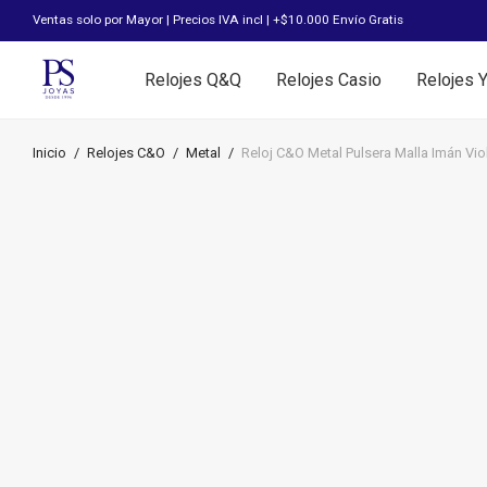
Ventas solo por Mayor | Precios IVA incl | +$10.000 Envío Gratis
Relojes Q&Q
Relojes Casio
Relojes 
Inicio
/
Relojes C&O
/
Metal
/
Reloj C&O Metal Pulsera Malla Imán Vio