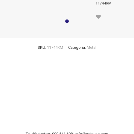
11744RM
SKU:
11744RM
Categoría:
Metal
Tel-WhatsApp: 099 541 608 | info@psjoyas.com