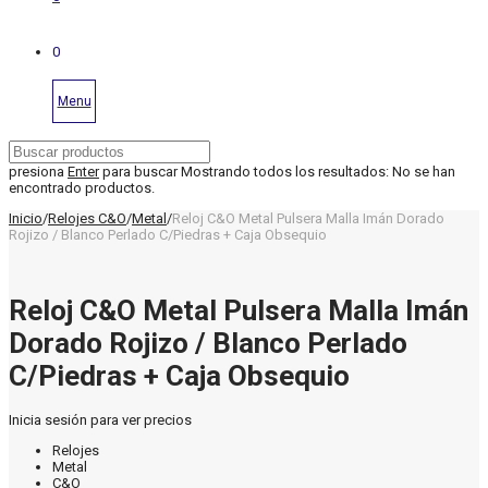
0
Menu
presiona
Enter
para buscar
Mostrando todos los resultados:
No se han
encontrado productos.
Inicio
/
Relojes C&O
/
Metal
/
Reloj C&O Metal Pulsera Malla Imán Dorado
Rojizo / Blanco Perlado C/Piedras + Caja Obsequio
Reloj C&O Metal Pulsera Malla Imán
Dorado Rojizo / Blanco Perlado
C/Piedras + Caja Obsequio
Inicia sesión para ver precios
Relojes
Metal
C&O