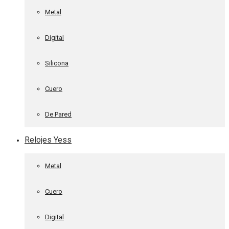
Metal
Digital
Silicona
Cuero
De Pared
Relojes Yess
Metal
Cuero
Digital