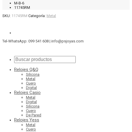
M-B-6
11745RM
SKU:
11745RM
Categoría:
Metal
Tel-WhatsApp: 099 541 608 | info@psjoyas.com
Relojes Q&Q
Silicona
Metal
Cuero
Digital
Relojes Casio
Metal
Digital
Silicona
Cuero
De Pared
Relojes Yess
Metal
Cuero