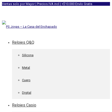
Ventas solo por Mayor | Precios IVA incl | +$10.000 Envío Gratis
Relojes Q&Q
Silicona
Metal
Cuero
Digital
Relojes Casio