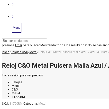
0
0
Menu
presiona
Enter
para buscar
Mostrando todos los resultados:
No se han enc
Inicio
/
Relojes C&O
/
Metal
/
Reloj C&O Metal Pulsera Malla Azul / Azul 4 Crista
Reloj C&O Metal Pulsera Malla Azul / 
Inicia sesión para ver precios
Relojes
Metal
C&O
M-B-4
11790RM
SKU:
11790RM
Categoría:
Metal