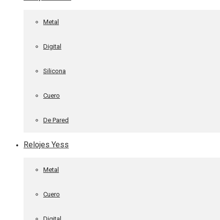
Metal
Digital
Silicona
Cuero
De Pared
Relojes Yess
Metal
Cuero
Digital