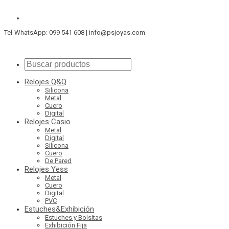
Tel-WhatsApp: 099 541 608 | info@psjoyas.com
Relojes Q&Q
Silicona
Metal
Cuero
Digital
Relojes Casio
Metal
Digital
Silicona
Cuero
De Pared
Relojes Yess
Metal
Cuero
Digital
PVC
Estuches&Exhibición
Estuches y Bolsitas
Exhibición Fija