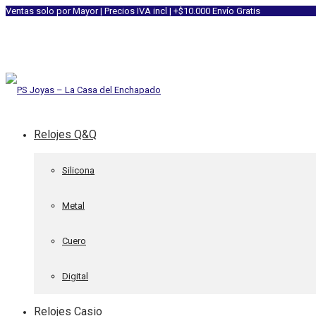
Ventas solo por Mayor | Precios IVA incl | +$10.000 Envío Gratis
Relojes Q&Q
Silicona
Metal
Cuero
Digital
Relojes Casio