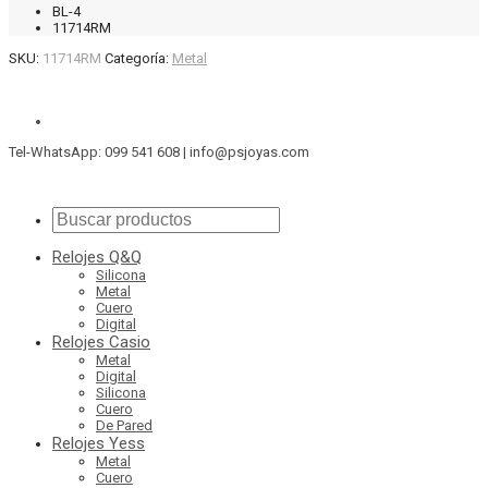
BL-4
11714RM
SKU:
11714RM
Categoría:
Metal
Tel-WhatsApp: 099 541 608 | info@psjoyas.com
Relojes Q&Q
Silicona
Metal
Cuero
Digital
Relojes Casio
Metal
Digital
Silicona
Cuero
De Pared
Relojes Yess
Metal
Cuero