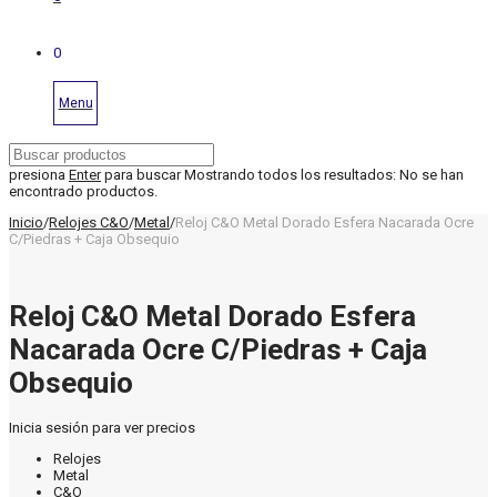
0
Menu
presiona
Enter
para buscar
Mostrando todos los resultados:
No se han
encontrado productos.
Inicio
/
Relojes C&O
/
Metal
/
Reloj C&O Metal Dorado Esfera Nacarada Ocre
C/Piedras + Caja Obsequio
Reloj C&O Metal Dorado Esfera
Nacarada Ocre C/Piedras + Caja
Obsequio
Inicia sesión para ver precios
Relojes
Metal
C&O