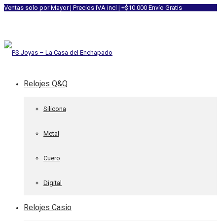
Ventas solo por Mayor | Precios IVA incl | +$10.000 Envío Gratis
Relojes Q&Q
Silicona
Metal
Cuero
Digital
Relojes Casio