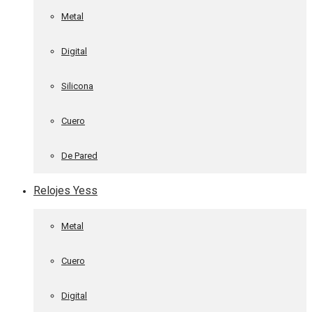
Metal
Digital
Silicona
Cuero
De Pared
Relojes Yess
Metal
Cuero
Digital