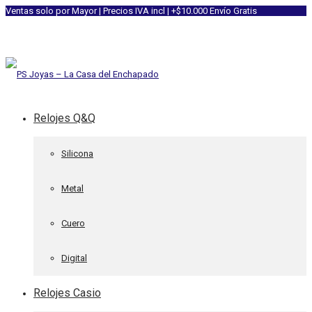
Ventas solo por Mayor | Precios IVA incl | +$10.000 Envío Gratis
Relojes Q&Q
Silicona
Metal
Cuero
Digital
Relojes Casio