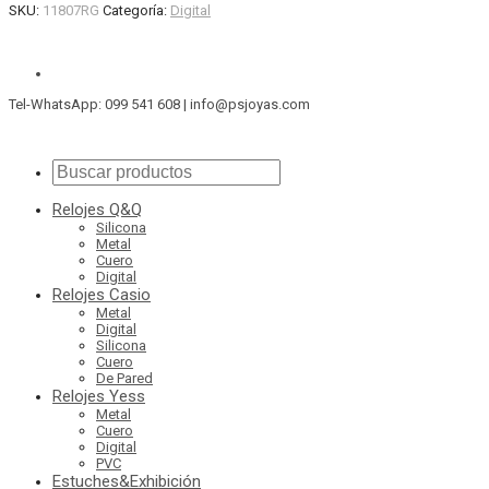
SKU:
11807RG
Categoría:
Digital
Tel-WhatsApp: 099 541 608 | info@psjoyas.com
Relojes Q&Q
Silicona
Metal
Cuero
Digital
Relojes Casio
Metal
Digital
Silicona
Cuero
De Pared
Relojes Yess
Metal
Cuero
Digital
PVC
Estuches&Exhibición