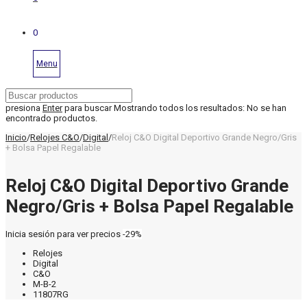
0
Menu
presiona
Enter
para buscar
Mostrando todos los resultados:
No se han
encontrado productos.
Inicio
/
Relojes C&O
/
Digital
/
Reloj C&O Digital Deportivo Grande Negro/Gris
+ Bolsa Papel Regalable
Reloj C&O Digital Deportivo Grande
Negro/Gris + Bolsa Papel Regalable
Inicia sesión para ver precios
-
29
%
Relojes
Digital
C&O
M-B-2
11807RG