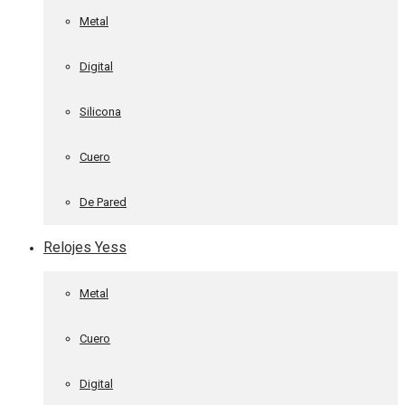
Metal
Digital
Silicona
Cuero
De Pared
Relojes Yess
Metal
Cuero
Digital