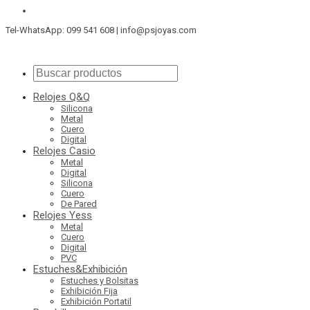
Tel-WhatsApp: 099 541 608 | info@psjoyas.com
Relojes Q&Q
Silicona
Metal
Cuero
Digital
Relojes Casio
Metal
Digital
Silicona
Cuero
De Pared
Relojes Yess
Metal
Cuero
Digital
PVC
Estuches&Exhibición
Estuches y Bolsitas
Exhibición Fija
Exhibición Portatil