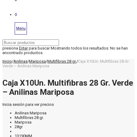
0
Menu
presiona
Enter
para buscar
Mostrando todos los resultados:
No se han
encontrado productos.
Inicio
/
Anilinas
/
Mariposa
/
Multifibras 28 gr.
/
Caja X10Un. Multifibras 28 Gr.
Verde – Anilinas Mariposa
Caja X10Un. Multifibras 28 Gr. Verde
– Anilinas Mariposa
Inicia sesión para ver precios
Anilinas Mariposa
Multifibras 28 gr.
Mariposa
28gr
13190MM