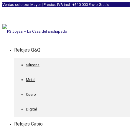
Ventas solo por Mayor | Precios IVA incl | +$10.000 Envío Gratis
Relojes Q&Q
Silicona
Metal
Cuero
Digital
Relojes Casio