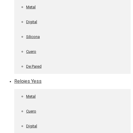
Metal
Digital
Silicona
Cuero
De Pared
Relojes Yess
Metal
Cuero
Digital