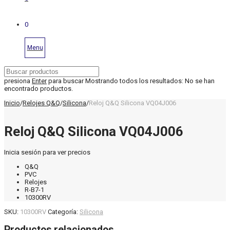
0
Menu
presiona
Enter
para buscar
Mostrando todos los resultados:
No se han
encontrado productos.
Inicio
/
Relojes Q&Q
/
Silicona
/
Reloj Q&Q Silicona VQ04J006
Reloj Q&Q Silicona VQ04J006
Inicia sesión para ver precios
Q&Q
PVC
Relojes
R-B7-1
10300RV
SKU:
10300RV
Categoría:
Silicona
Productos relacionados