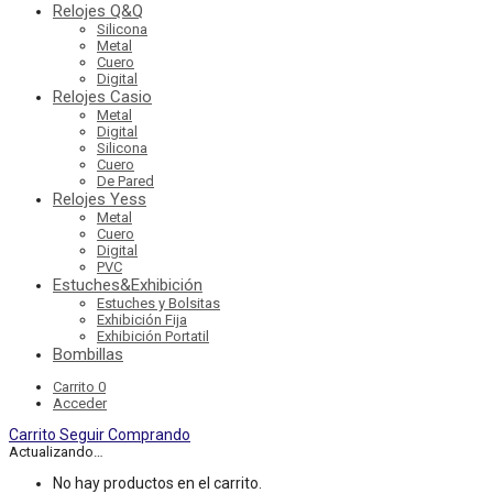
Relojes Q&Q
Silicona
Metal
Cuero
Digital
Relojes Casio
Metal
Digital
Silicona
Cuero
De Pared
Relojes Yess
Metal
Cuero
Digital
PVC
Estuches&Exhibición
Estuches y Bolsitas
Exhibición Fija
Exhibición Portatil
Bombillas
Carrito
0
Acceder
Carrito
Seguir Comprando
Actualizando…
No hay productos en el carrito.