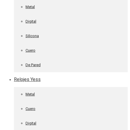
Metal
Digital
Silicona
Cuero
De Pared
Relojes Yess
Metal
Cuero
Digital