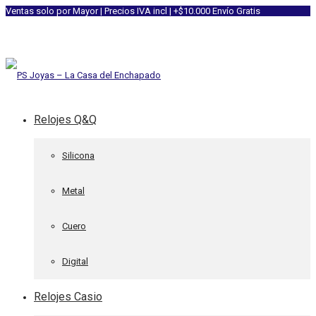
Ventas solo por Mayor | Precios IVA incl | +$10.000 Envío Gratis
Relojes Q&Q
Silicona
Metal
Cuero
Digital
Relojes Casio