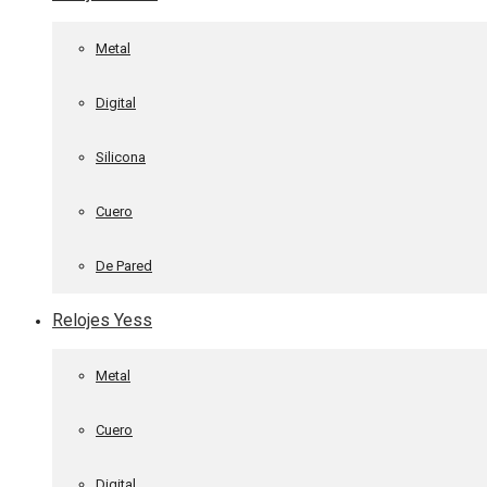
Metal
Digital
Silicona
Cuero
De Pared
Relojes Yess
Metal
Cuero
Digital