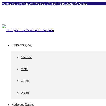
Ventas solo por Mayor | Precios IVA incl | +$10.000 Envío Gratis
Relojes Q&Q
Silicona
Metal
Cuero
Digital
Relojes Casio