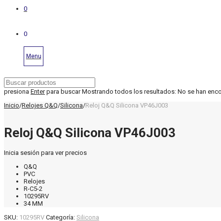
0
0
Menu
presiona
Enter
para buscar
Mostrando todos los resultados:
No se han enc
Inicio
/
Relojes Q&Q
/
Silicona
/
Reloj Q&Q Silicona VP46J003
Reloj Q&Q Silicona VP46J003
Inicia sesión para ver precios
Q&Q
PVC
Relojes
R-C5-2
10295RV
34 MM
SKU:
10295RV
Categoría:
Silicona