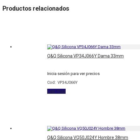
Productos relacionados
Q&Q Silicona VP34J066Y Dama 33mm
Inicia sesión para ver precios
Cod: VP34J066Y
Leer más
Q&Q Silicona VQ50J024Y Hombre 38mm