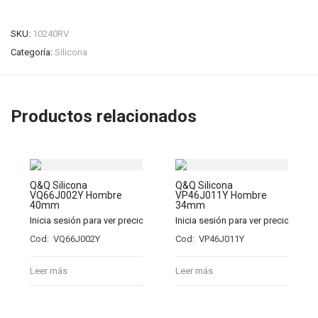
SKU:
10240RV
Categoría:
Silicona
Productos relacionados
Q&Q Silicona
Q&Q Silicona
VQ66J002Y Hombre
VP46J011Y Hombre
40mm
34mm
Inicia sesión para ver precios
Inicia sesión para ver precios
Cod: VQ66J002Y
Cod: VP46J011Y
Leer más
Leer más