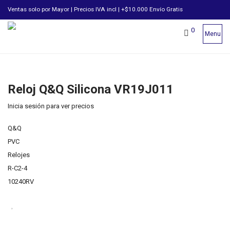
Ventas solo por Mayor | Precios IVA incl | +$10.000 Envío Gratis
0
Menu
Reloj Q&Q Silicona VR19J011
Inicia sesión para ver precios
Q&Q
PVC
Relojes
R-C2-4
10240RV