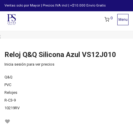
Ventas solo por Mayor | Precios IVA incl | +$10.000 Envío Gratis
0
Menu
Reloj Q&Q Silicona Azul VS12J010
Inicia sesión para ver precios
Q&Q
PVC
Relojes
R-C3-9
10219RV