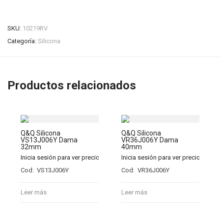
SKU:
10219RV
Categoría:
Silicona
Productos relacionados
Q&Q Silicona
Q&Q Silicona
VS13J006Y Dama
VR36J006Y Dama
32mm
40mm
Inicia sesión para ver precios
Inicia sesión para ver precios
Cod: VS13J006Y
Cod: VR36J006Y
Leer más
Leer más