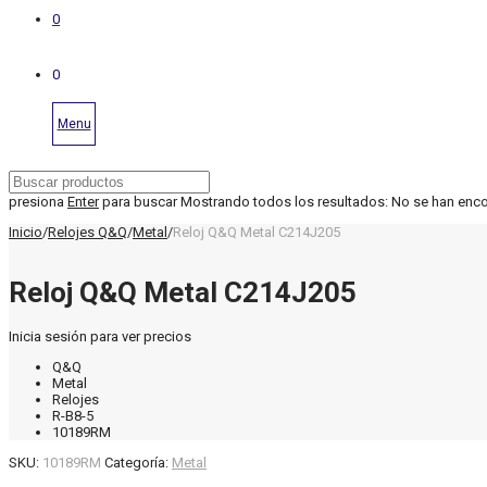
0
0
Menu
presiona
Enter
para buscar
Mostrando todos los resultados:
No se han enc
Inicio
/
Relojes Q&Q
/
Metal
/
Reloj Q&Q Metal C214J205
Reloj Q&Q Metal C214J205
Inicia sesión para ver precios
Q&Q
Metal
Relojes
R-B8-5
10189RM
SKU:
10189RM
Categoría:
Metal