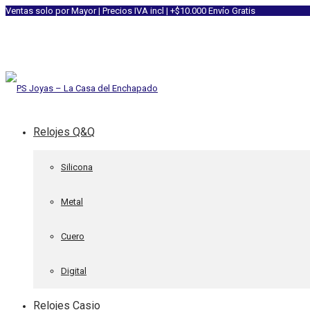
Ventas solo por Mayor | Precios IVA incl | +$10.000 Envío Gratis
Relojes Q&Q
Silicona
Metal
Cuero
Digital
Relojes Casio