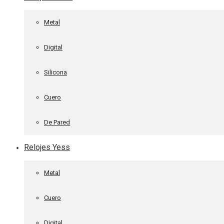
Metal
Digital
Silicona
Cuero
De Pared
Relojes Yess
Metal
Cuero
Digital