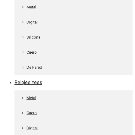
Metal
Digital
Silicona
Cuero
De Pared
Relojes Yess
Metal
Cuero
Digital