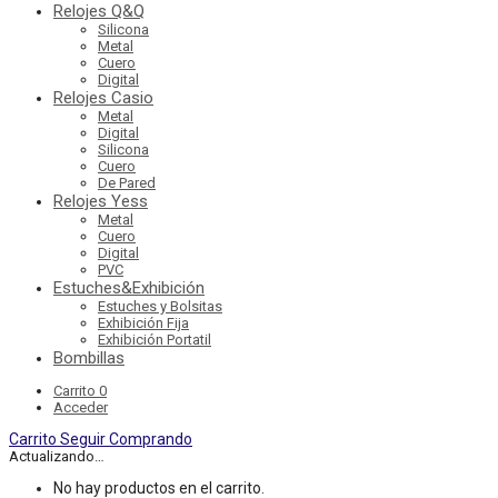
Relojes Q&Q
Silicona
Metal
Cuero
Digital
Relojes Casio
Metal
Digital
Silicona
Cuero
De Pared
Relojes Yess
Metal
Cuero
Digital
PVC
Estuches&Exhibición
Estuches y Bolsitas
Exhibición Fija
Exhibición Portatil
Bombillas
Carrito
0
Acceder
Carrito
Seguir Comprando
Actualizando…
No hay productos en el carrito.