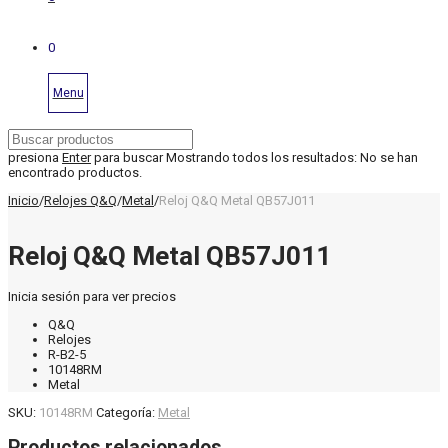
0
Menu
presiona
Enter
para buscar
Mostrando todos los resultados:
No se han
encontrado productos.
Inicio
/
Relojes Q&Q
/
Metal
/
Reloj Q&Q Metal QB57J011
Reloj Q&Q Metal QB57J011
Inicia sesión para ver precios
Q&Q
Relojes
R-B2-5
10148RM
Metal
SKU:
10148RM
Categoría:
Metal
Productos relacionados