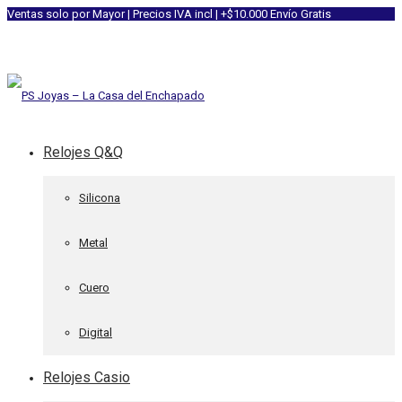
Ventas solo por Mayor | Precios IVA incl | +$10.000 Envío Gratis
Relojes Q&Q
Silicona
Metal
Cuero
Digital
Relojes Casio