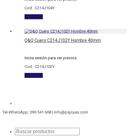
Cod: C214J104Y
Leer más
Q&Q Cuero C214J102Y Hombre 40mm
Inicia sesión para ver precios
Cod: C214J102Y
Leer más
Tel-WhatsApp: 099 541 608 | info@psjoyas.com