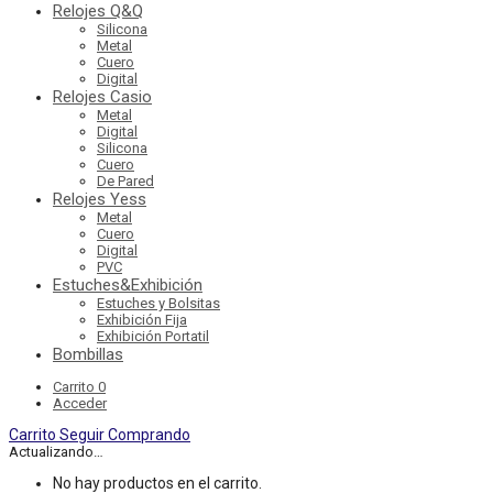
Relojes Q&Q
Silicona
Metal
Cuero
Digital
Relojes Casio
Metal
Digital
Silicona
Cuero
De Pared
Relojes Yess
Metal
Cuero
Digital
PVC
Estuches&Exhibición
Estuches y Bolsitas
Exhibición Fija
Exhibición Portatil
Bombillas
Carrito
0
Acceder
Carrito
Seguir Comprando
Actualizando…
No hay productos en el carrito.