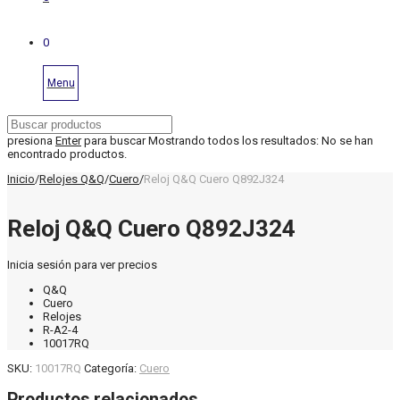
0
Menu
presiona
Enter
para buscar
Mostrando todos los resultados:
No se han
encontrado productos.
Inicio
/
Relojes Q&Q
/
Cuero
/
Reloj Q&Q Cuero Q892J324
Reloj Q&Q Cuero Q892J324
Inicia sesión para ver precios
Q&Q
Cuero
Relojes
R-A2-4
10017RQ
SKU:
10017RQ
Categoría:
Cuero
Productos relacionados