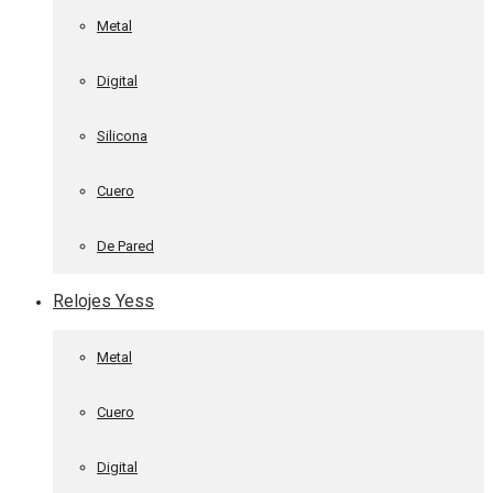
Metal
Digital
Silicona
Cuero
De Pared
Relojes Yess
Metal
Cuero
Digital