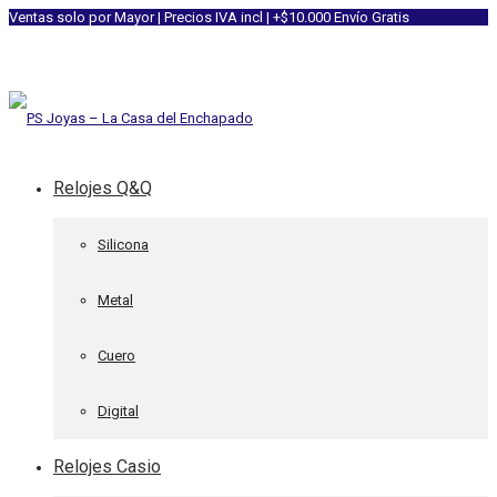
Ventas solo por Mayor | Precios IVA incl | +$10.000 Envío Gratis
Relojes Q&Q
Silicona
Metal
Cuero
Digital
Relojes Casio