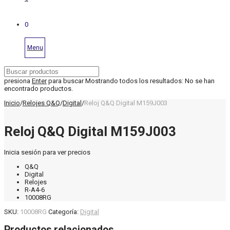
0
Menu
presiona
Enter
para buscar
Mostrando todos los resultados:
No se han
encontrado productos.
Inicio
/
Relojes Q&Q
/
Digital
/
Reloj Q&Q Digital M159J003
Reloj Q&Q Digital M159J003
Inicia sesión para ver precios
Q&Q
Digital
Relojes
R-A4-6
10008RG
SKU:
10008RG
Categoría:
Digital
Productos relacionados