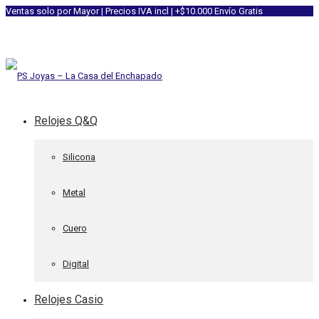
Ventas solo por Mayor | Precios IVA incl | +$10.000 Envío Gratis
Relojes Q&Q
Silicona
Metal
Cuero
Digital
Relojes Casio