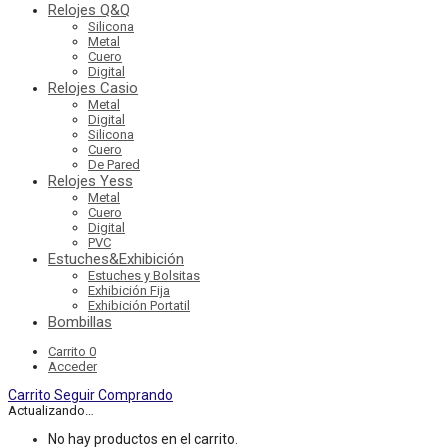
Relojes Q&Q
Silicona
Metal
Cuero
Digital
Relojes Casio
Metal
Digital
Silicona
Cuero
De Pared
Relojes Yess
Metal
Cuero
Digital
PVC
Estuches&Exhibición
Estuches y Bolsitas
Exhibición Fija
Exhibición Portatil
Bombillas
Carrito
0
Acceder
Carrito
Seguir Comprando
Actualizando…
No hay productos en el carrito.