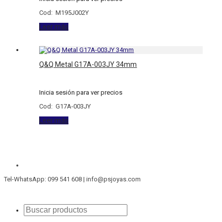
Cod: M195J002Y
Leer más
Q&Q Metal G17A-003JY 34mm
Inicia sesión para ver precios
Cod: G17A-003JY
Leer más
Tel-WhatsApp: 099 541 608 | info@psjoyas.com