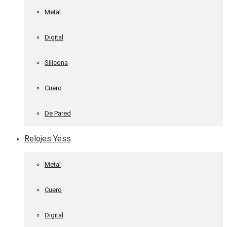
Metal
Digital
Silicona
Cuero
De Pared
Relojes Yess
Metal
Cuero
Digital